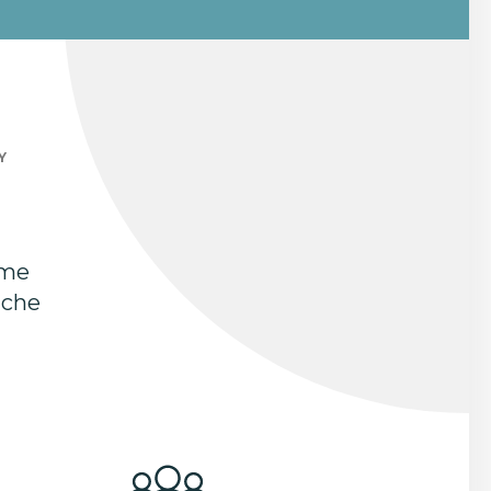
Y
mme
uche