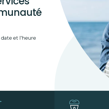
ervices
mmunauté
 date et l'heure