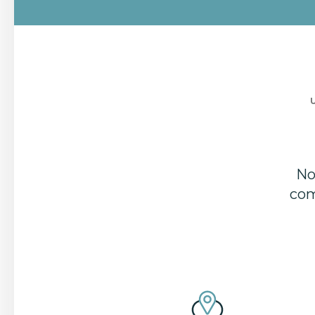
No
com