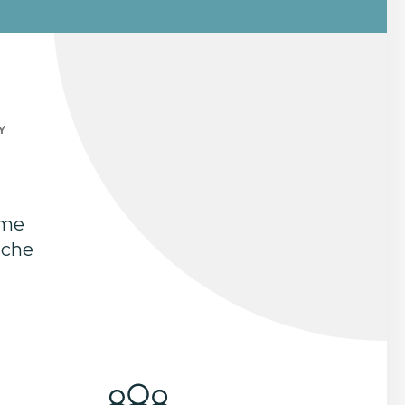
Y
mme
uche