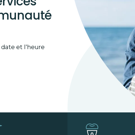
ervices
mmunauté
 date et l'heure