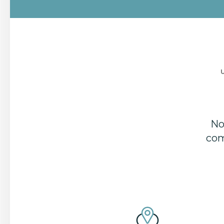
No
com